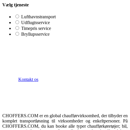
Vælg tjeneste
Lufthavnstransport
Udflugtsservice
Timepris service
Bryllupsservice
hvordan kan vi hjælpe dig?
Vi giver den bedste værdi til vores kunder ved
løbende at forfine vores
Kontakt os
Om os
CHOFFERS.COM er en global chaufførvirksomhed, der tilbyder en
komplet transportløsning til virksomheder og enkeltpersoner. På
CHOFFERS.COM, du kan booke alle typer chaufførkøretøjer; bil,