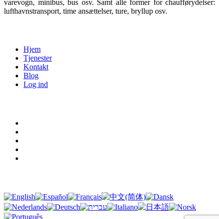
varevogn, minibus, bus osv. Samt alle former for chaufførydelser:
lufthavnstransport, time ansættelser, ture, bryllup osv.
Menu
Hjem
Tjenester
Kontakt
Blog
Log ind
Juridiske vilkår
Vilkår for brug
Fortrolighedspolitik
Cookies
Juridisk meddelelse
GDPR
Oversættelse