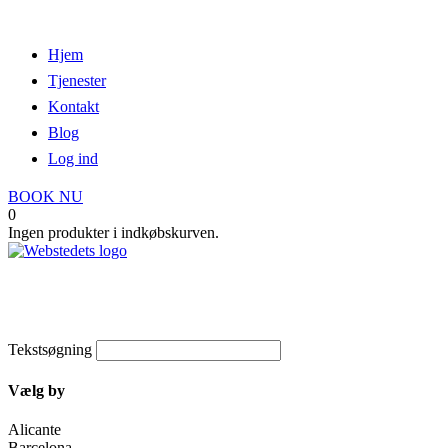
Hjem
Tjenester
Kontakt
Blog
Log ind
BOOK NU
0
Ingen produkter i indkøbskurven.
Spanien
Tekstsøgning
Vælg by
Alicante
Barcelona