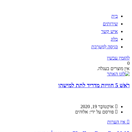
בית
שירותים
איש קשר
בלוג
כְּנִיסָה לַמַעֲרֶכֶת
להזמין עכשיו
0
אין מוצרים בעגלה.
רֹאשׁ 5 חוויות מדריד לתת למישהו
אוֹקְטוֹבֶּר 19, 2020
פורסם על ידי: אלוהים
אין הערות