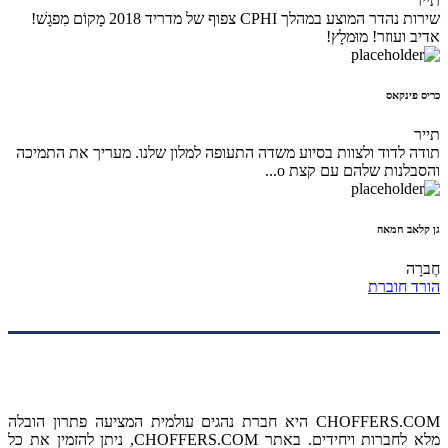
תייר
שירות נהדר המוצע במהלך CPHI צפוף של מדריד 2018 מָקוֹם מִפגָשׁ!
אדיב ועוזר! מוּמלָץ!
כריס פינקאס
תייר
תודה לדוד ולצוות בסיוע משדה התעופה למלון שלנו. מעריך את התמיכה
והסבלנות שלהם עם קצת o...
גן קלאב חמאה
חֶברָה
הורד חוברת
עלינו
CHOFFERS.COM היא חברת נהגים עולמית המציעה פתרון הובלה
מלא לחברות ויחידים. באתר CHOFFERS.COM, ניתן להזמין את כל