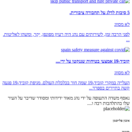
5 סיבות לדלג על תחבורה ציבורית.
לא מסווג
לפני הרבה זמן, לשירותים עם נהג היה רעיון מפונפן, יָקָר, ומשהו לאליטות.
...
קוביד-19 אמצעי בטיחות שננקטו על ידי....
לא מסווג
העלייה במקרי קוביד-19 שמה חור בכלכלת העולם. מגיפת קוביד-19 פגעה
קשה בתיירים בספרד...
נאסף משדה התעופה על ידי נהג מאוד ידידותי ומסודר שדיבר על העיר
שלו בהתלהבות רבה ו....
איבון פלייסמן