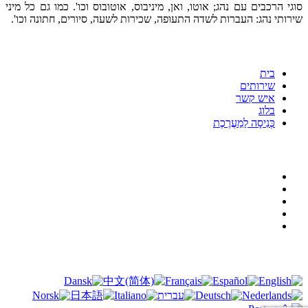
סוגי הרכבים עם נהג; אוטו, ואן, מיניבוס, אוטובוס וכו'. כמו גם כל מיני
שירותי נהג: העברות לשדה התעופה, שכירות לשעה, סיורים, חתונה וכו'.
תַפרִיט
בית
שירותים
איש קשר
בלוג
כְּנִיסָה לַמַעֲרֶכֶת
תנאים משפטיים
תנאי שימוש
מדיניות הפרטיות
עוגיות
הודעה משפטית
GDPR
תרגום