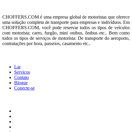
Sobre nós
CHOFFERS.COM é uma empresa global de motoristas que oferece
uma solução completa de transporte para empresas e indivíduos. Em
CHOFFERS.COM, você pode reservar todos os tipos de veículos
com motorista; carro, furgão, mini onibus, ônibus etc.. Bem como
todos os tipos de serviços de motorista: De transporte do aeroporto,
contratações por hora, passeios, casamento etc..
Cardápio
Lar
Serviços
Contato
Blogue
Conecte-se
Termos legais
Termos de uso
Política de Privacidade
Biscoitos
Notícia legal