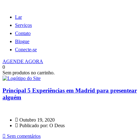
Lar
Serviços
Contato
Blogue
Conecte-se
AGENDE AGORA
0
Sem produtos no carrinho.
Principal 5 Experiências em Madrid para presentear
alguém
Outubro 19, 2020
Publicado por: O Deus
Sem comentários