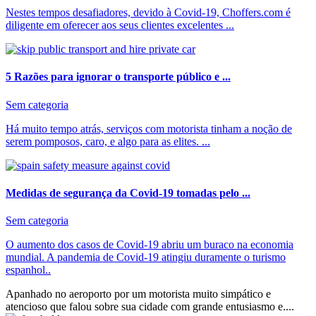
Nestes tempos desafiadores, devido à Covid-19, Choffers.com é
diligente em oferecer aos seus clientes excelentes ...
5 Razões para ignorar o transporte público e ...
Sem categoria
Há muito tempo atrás, serviços com motorista tinham a noção de
serem pomposos, caro, e algo para as elites. ...
Medidas de segurança da Covid-19 tomadas pelo ...
Sem categoria
O aumento dos casos de Covid-19 abriu um buraco na economia
mundial. A pandemia de Covid-19 atingiu duramente o turismo
espanhol..
Apanhado no aeroporto por um motorista muito simpático e
atencioso que falou sobre sua cidade com grande entusiasmo e....