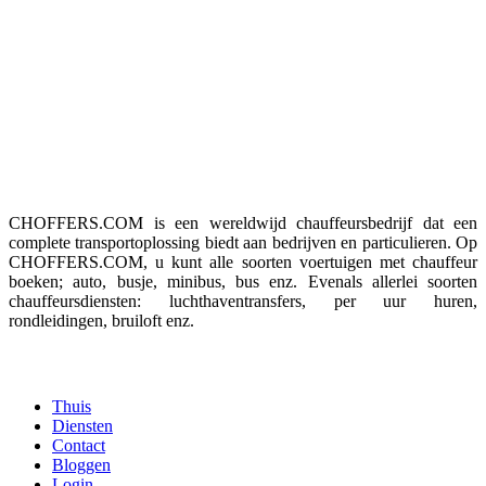
ABONNEER U OP ONZE
NIEUWSBRIEF
Ontvang onze wekelijkse nieuwsupdates en speciale aanbiedingen.
Geen spam!
Over ons
CHOFFERS.COM is een wereldwijd chauffeursbedrijf dat een
complete transportoplossing biedt aan bedrijven en particulieren. Op
CHOFFERS.COM, u kunt alle soorten voertuigen met chauffeur
boeken; auto, busje, minibus, bus enz. Evenals allerlei soorten
chauffeursdiensten: luchthaventransfers, per uur huren,
rondleidingen, bruiloft enz.
Menu
Thuis
Diensten
Contact
Bloggen
Login