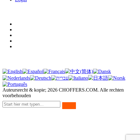
Legale termen
Gebruiksvoorwaarden
Privacybeleid
Koekjes
Juridische mededeling
AVG
Vertaling
Auteursrecht & kopie;
2026
CHOFFERS.COM. Alle rechten
voorbehouden