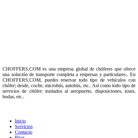
SUSCRÍBETE A NUESTRO
BOLETÍN
Obtenga nuestras actualizaciones semanales de noticias y ofertas
especiales. Sin spam!
Sobre nosotros
CHOFFERS.COM es una empresa global de chóferes que ofrece
una solución de transporte completa a empresas y particulares.. En
CHOFFERS.COM, puedes reservar todo tipo de vehículos con
chófer; desde, coche, microbús, autobús, etc.. Así como todo tipo de
servicios de chófer: traslados al aeropuerto, disposiciones, tours,
bodas, etc..
Menú
Inicio
Servicios
Contacto
Blog